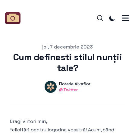
Published on
joi, 7 decembrie 2023
Cum definesti stilul nunții
tale?
Aut
Name
Floraria Vivaflor
Twitter
@Twitter
Dragi viitori miri,
Felicitări pentru logodna voastră! Acum, când