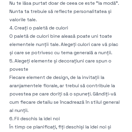
Nu te lăsa purtat doar de ceea ce este "la modă".
Nunta ta trebuie să reflecte personalitatea și
valorile tale.
4. Creați o paletă de culori
O paletă de culori bine aleasă poate uni toate
elementele nunții tale. Alegeți culori care vă plac
și care se potrivesc cu tema generală a nunții.
5. Alegeți elemente și decorațiuni care spun o
poveste
Fiecare element de design, de la invitații la
aranjamentele florale, ar trebui să contribuie la
povestea pe care doriți să o spuneți. Gândiți-vă
cum fiecare detaliu se încadrează în stilul general
al nunții.
6. Fii deschis la idei noi
În timp ce planificați, fiți deschiși la idei noi și