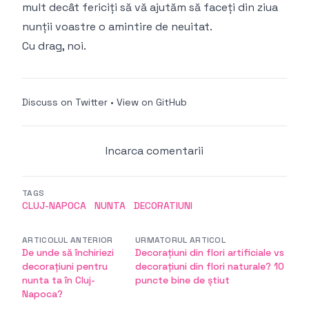
mult decât fericiți să vă ajutăm să faceți din ziua
nunții voastre o amintire de neuitat.
Cu drag, noi.
Discuss on Twitter
•
View on GitHub
Incarca comentarii
TAGS
CLUJ-NAPOCA
NUNTA
DECORATIUNI
ARTICOLUL ANTERIOR
URMATORUL ARTICOL
De unde să închiriezi
Decorațiuni din flori artificiale vs
decorațiuni pentru
decorațiuni din flori naturale? 10
nunta ta în Cluj-
puncte bine de știut
Napoca?